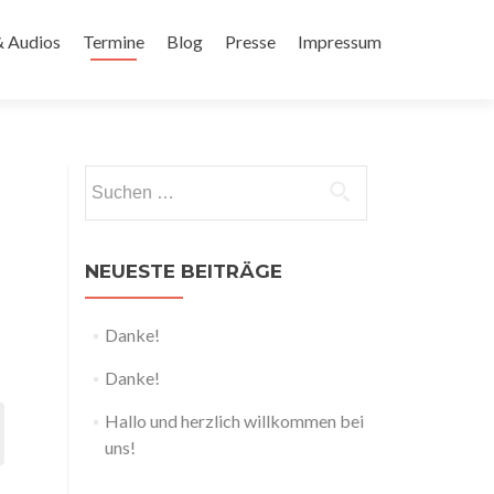
& Audios
Termine
Blog
Presse
Impressum
Suchen
nach:
NEUESTE BEITRÄGE
eranstaltung
sichten-
Danke!
nsichten-
TE
avigation
vigation
Danke!
Hallo und herzlich willkommen bei
uns!