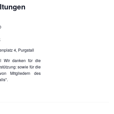
ltungen
0
k
enplatz 4, Purgstall
ll Wir danken für die
rstützung: sowie für die
e von Mitgliedern des
lis".