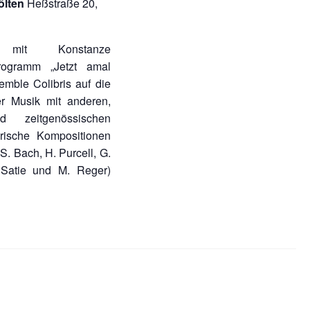
ölten
Heßstraße 20,
 mit Konstanze
Programm „Jetzt amal
emble Colibris auf die
er Musik mit anderen,
d zeitgenössischen
orische Kompositionen
S. Bach, H. Purcell, G.
. Satie und M. Reger)