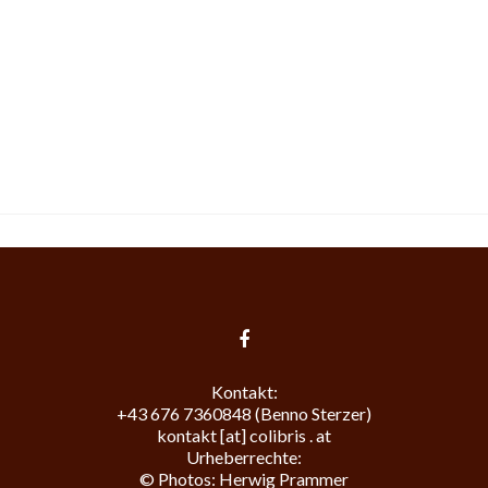
Kontakt:
+43 676 7360848 (Benno Sterzer)
kontakt [at] colibris . at
Urheberrechte:
© Photos:
Herwig Prammer