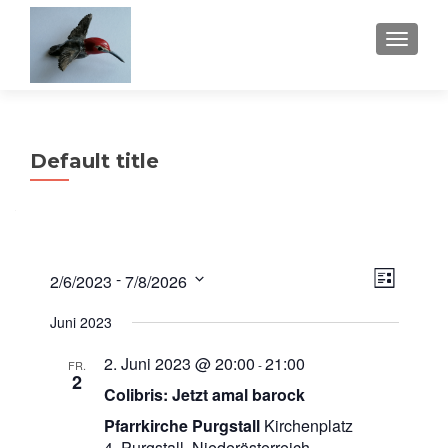
TOGGL
Default title
Veran
Ansi
 - 
2/6/2023
7/8/2026
LISTE
Ansic
Datum
Navi
Navig
Juni 2023
wählen.
2. Juni 2023 @ 20:00
21:00
-
FR.
2
Colibris: Jetzt amal barock
Pfarrkirche Purgstall
Kirchenplatz
4, Purgstall, Niederösterreich