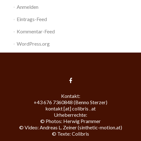
Anmelden
Eintrags-Feed
Kommentar-Feed
WordPress.org
Kontakt:
+43 676 7360848 (Benno Sterzer)
kontakt [at] colibris . at
Urheberrechte:
© Photos:
Herwig Prammer
© Video:
Andreas L. Zeiner (sinthetic-motion.at)
© Texte: Colibris