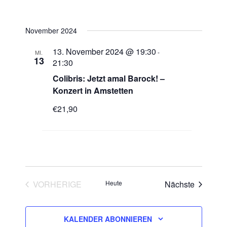
November 2024
13. November 2024 @ 19:30
-
MI.
13
21:30
Colibris: Jetzt amal Barock! –
Konzert in Amstetten
€21,90
VERANSTALTUNGEN
Veransta
VORHERIGE
Heute
Nächste
KALENDER ABONNIEREN